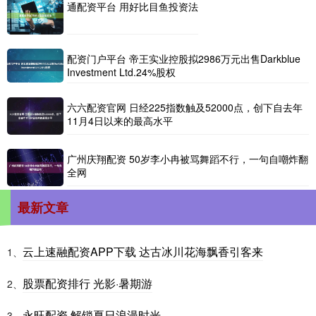
通配资平台 用好比目鱼投资法
配资门户平台 帝王实业控股拟2986万元出售Darkblue
Investment Ltd.24%股权
六六配资官网 日经225指数触及52000点，创下自去年
11月4日以来的最高水平
广州庆翔配资 50岁李小冉被骂舞蹈不行，一句自嘲炸翻
全网
最新文章
云上速融配资APP下载 达古冰川花海飘香引客来
1、
股票配资排行 光影·暑期游
2、
永旺配资 解锁夏日浪漫时光
3、